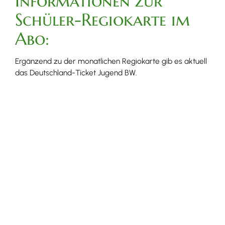
Informationen zur
Schüler-Regiokarte im
Abo:
Ergänzend zu der monatlichen Regiokarte gib es aktuell
das Deutschland-Ticket Jugend BW.
Alle Informationen dazu finden Sie
hier
.
Betreuung an der
Neunlinden-/Mamberg-
Schule:
2021 06 21 Satzung Betreuungsangebote
(PDF, 706
KB
)
Anmeldeformular Kernzeit u. Nachmittagsbetreuung
neu 07 2026
(PDF, 328
KB
)
Sepa-Lastschriftmandat
(PDF, 50
KB
)