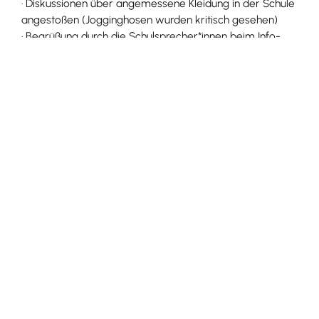
· Diskussionen über angemessene Kleidung in der Schule
angestoßen (Jogginghosen wurden kritisch gesehen)
· Begrüßung durch die Schulsprecher*innen beim Info-
Tag
· Ausweise-Box in allen Lerngruppen, damit man die
Ausweise in der Schule lassen kann
· Nach Kritik der SMV werden Laptop-Mentoren in allen
Lerngruppen eingeführt und von Herrn Schwarzwälder
betreut
· Informationen zum Schulalltag und zur Schule werden
weitergegeben und konnten diskutiert werden
· Einrichten eines SMV-Briefkastens im Rechercheraum
für Vorschläge der Schüler*innen
· Organisation zweier Schulpartys
· Neuwahl der Verbindungslehrer*in
· Klärung vieler Fragen zum Schulalltag, zu Regeln und
dem Neubau Teilnahme an einem
· Treffen mit der Kultusministerin