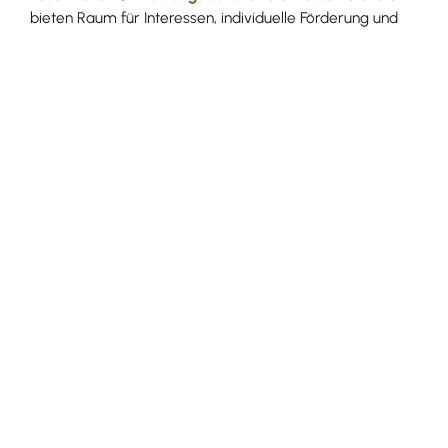
bieten Raum für Interessen, individuelle Förderung und
gemeinschaftliches Erleben.
Neunlinden-Schule Ihringen
Gemeinschaftsschule
Schulweg 21
79241
Ihringen am Kaiserstuhl
verwaltung@neunlindenschule.ihringen.de
(0
76
68) 99
54
70
Mambergschule