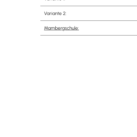
Variante 2:
Mambergschule:
Bei geändertem Schulbetrieb (z.B. letzter Sch
Bei den Angeboten der "Nachmittagsbetreuun
Nähere Informationen erhalten Sie im Schulse
durch eine schriftliche Anmeldung durch die
Nachfolgend finden Sie die Satzung sowie d
2021 06 21 Satzung Betreuungsangebote
(P