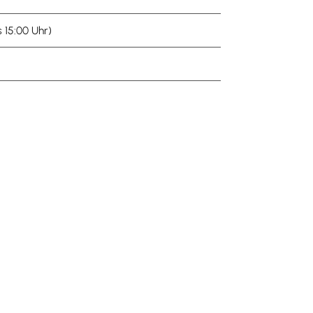
is 15:00 Uhr)
unserer Homepage. Die Aufnahme erfolgt