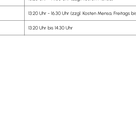
13:20 Uhr - 16.30 Uhr (zzgl. Kosten Mensa, Freitags b
13:20 Uhr bis 14.30 Uhr
ultag) findet die Betreuung zu den gewohnten Zeiten statt.
g" kann ein
Mittagessen
kostenpflichtig dazu bestellt werden.
kretariat, bei der Gemeinde Ihringen und als
Download
von 
 Gemeindeverwaltung.
as Anmeldeformular zum Download:
DF, 706
KB
)