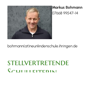
Markus Bohmann
07668 99547-14
bohmann(at)neunlindenschule.ihringen.de
stellvertretende
Schulleiterin
Katja Imberi
07668 99547-10